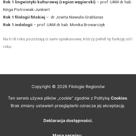
Rok 1 lingwistyki kulturowej (region węgierski)
– prof. UAM dr hab.
Kinga Piotrowiak-Junkiert
Rok 1 filologii fińskiej
– dr Jowita Niewulis-Grablunas
Rok 1 indologii
– prof. UAM dr hab. Monika Browarczyk
Na II i III roku pozostają ci sami opiekunowie, którzy pełnili tę funkcję od I
roku.
Copyright © 2026
Filologie Regionów
Ten serwis używa plików „cookie” zgodnie z Polityką
Cookies
.
Brak zmiany ustawień przeglądarki oznacza jej akceptację.
Deklaracja dostępności.
Mapa serwisu