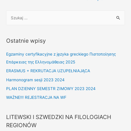
wpisu
S
z
u
k
Ostatnie wpisy
a
j
Egzaminy certyfikacyjne z języka greckiego Πιστοποίησης
:
Επάρκειας της Ελληνομάθειας 2025
ERASMUS + REKRUTACJA UZUPEŁNIAJĄCA
Harmonogram sesji 2023 2024
PLAN DZIENNY SEMESTR ZIMOWY 2023 2024
WAŻNE!!! REJESTRACJA NA WF
LITEWSKI I SZWEDZKI NA FILOLOGIACH
REGIONÓW